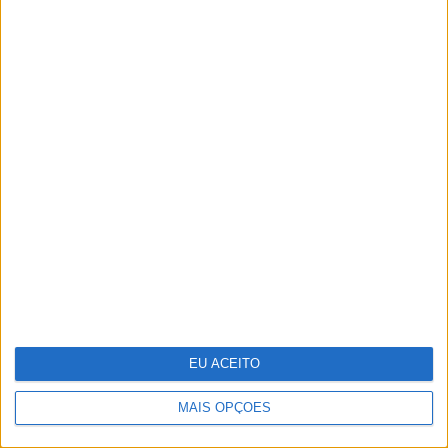
Reportagem na selva mágica da
Amazónia
EU ACEITO
MAIS OPÇÕES
Um novo estúdio em Lisboa para