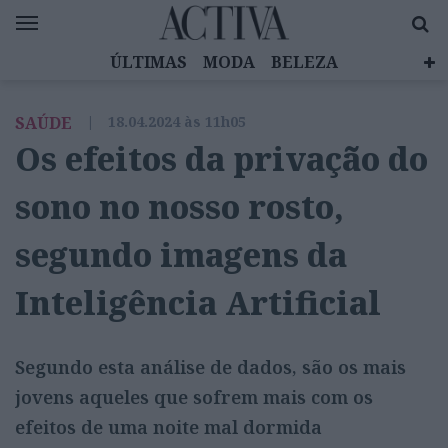
ÚLTIMAS
MODA
BELEZA
CELEBRIDADES
SAÚDE
LIFESTYLE
SAÚDE
|
18.04.2024 às 11h05
EMOÇÕES
MULHERES INSPIRADORAS
Os efeitos da privação do
DIZ QUEM SABE
ACTIVA BRAND STUDIO
sono no nosso rosto,
segundo imagens da
Inteligência Artificial
Segundo esta análise de dados, são os mais
jovens aqueles que sofrem mais com os
efeitos de uma noite mal dormida