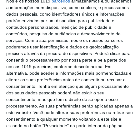
Nós e os nossos 1019
parceiros
armazenamos e/ou acedemos
TV Mais
a informações num dispositivo, como cookies, e processamos
dados pessoais, como identificadores únicos e informações
Creme gelado de pepino com hortelã
padrão enviadas por um dispositivo para publicidade e
conteúdos personalizados, medição de publicidade e
conteúdos, pesquisa de audiências e desenvolvimento de
serviços.
Com a sua permissão, nós e os nossos parceiros
poderemos usar identificação e dados de geolocalização
precisos através da procura de dispositivos. Poderá clicar para
consentir o processamento por nossa parte e pela parte dos
nossos 1019 parceiros, conforme descrito acima. Em
alternativa, pode aceder a informações mais pormenorizadas e
alterar as suas preferências antes de consentir ou recusar o
consentimento.
Tenha em atenção que algum processamento
dos seus dados pessoais poderá não exigir o seu
consentimento, mas que tem o direito de se opor a esse
LIFESTYLE
processamento. As suas preferências serão aplicadas apenas a
TORRICADO de cogumelos salteados com
este website. Você pode alterar suas preferências ou retirar seu
parmesão
consentimento a qualquer momento voltando a este site e
clicando no botão "Privacidade" na parte inferior da página.
Uma entrada simples mas deliciosa, ideal para um jantar entre
amigos gourmets, criada especialmente pelo chef José Avillez do
mítico restaurante Tavares, em Lisboa.
Redacção ACTIVA