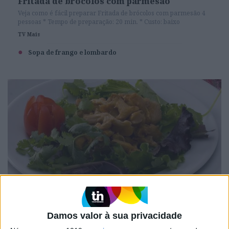
Fritada de brócolos com parmesão
Veja como é fácil preparar Fritada de brócolos com parmesão 4
pessoas * Tempo de preparação: 20 min. * Custo: baixo
TV Mais
Sopa de frango e lombardo
LIFESTYLE
Cogumelos silvestres com parmesão
Damos valor à sua privacidade
Veja como é fácil preparar Cogumelos silvestres com parmesão
4 pessoas * Tempo de preparação: 30 min. * Custo: médio