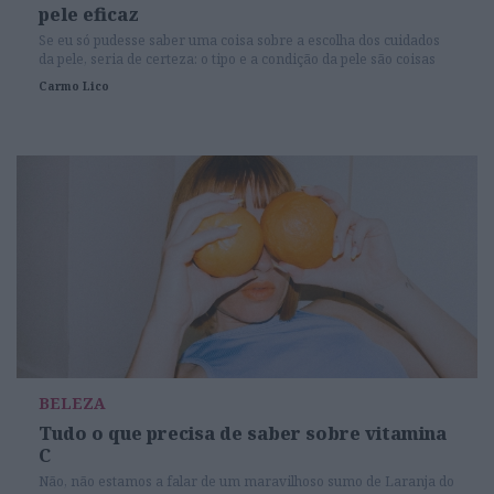
pele eficaz
Se eu só pudesse saber uma coisa sobre a escolha dos cuidados
da pele, seria de certeza: o tipo e a condição da pele são coisas
diferentes. Esta é a melhor premissa a ter em mente ao escolher
Carmo Lico
os produtos que usa diariamente
BELEZA
Tudo o que precisa de saber sobre vitamina
C
Não, não estamos a falar de um maravilhoso sumo de Laranja do