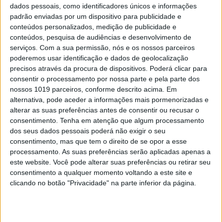
dados pessoais, como identificadores únicos e informações
padrão enviadas por um dispositivo para publicidade e
conteúdos personalizados, medição de publicidade e
conteúdos, pesquisa de audiências e desenvolvimento de
serviços.
Com a sua permissão, nós e os nossos parceiros
poderemos usar identificação e dados de geolocalização
precisos através da procura de dispositivos. Poderá clicar para
consentir o processamento por nossa parte e pela parte dos
nossos 1019 parceiros, conforme descrito acima. Em
BELEZA
alternativa, pode aceder a informações mais pormenorizadas e
BELEZA: Saiba finalmente para que serve
alterar as suas preferências antes de consentir ou recusar o
cada ativo
consentimento.
Tenha em atenção que algum processamento
Porque conhecimento é – efetivamente – poder, apresentamos os
dos seus dados pessoais poderá não exigir o seu
ingredientes ativos mais populares da dermocosmética. Um
consentimento, mas que tem o direito de se opor a esse
glossário para guardar e mais tarde consultar.
Carmo Lico
processamento. As suas preferências serão aplicadas apenas a
este website. Você pode alterar suas preferências ou retirar seu
consentimento a qualquer momento voltando a este site e
clicando no botão "Privacidade" na parte inferior da página.