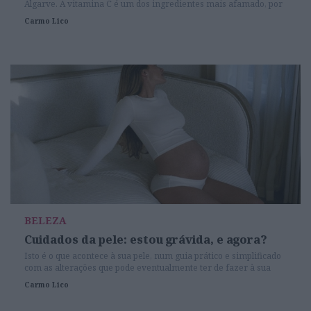
Algarve. A vitamina C é um dos ingredientes mais afamado, por
isso esprememos o assunto.
Carmo Lico
BELEZA
Cuidados da pele: estou grávida, e agora?
Isto é o que acontece à sua pele, num guia prático e simplificado
com as alterações que pode eventualmente ter de fazer à sua
rotina. As manchas, a acne e as estrias: conheça o seu melhor
Carmo Lico
plano de ação.