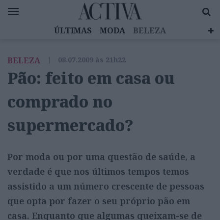
ÚLTIMAS
MODA
BELEZA
CELEBRIDADES
SAÚDE
LIFESTYLE
BELEZA
|
08.07.2009 às 21h22
EMOÇÕES
MULHERES INSPIRADORAS
Pão: feito em casa ou
DIZ QUEM SABE
ACTIVA BRAND STUDIO
comprado no
supermercado?
Por moda ou por uma questão de saúde, a
verdade é que nos últimos tempos temos
assistido a um número crescente de pessoas
que opta por fazer o seu próprio pão em
casa. Enquanto que algumas queixam-se de