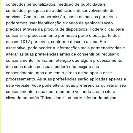
conteúdos personalizados, medição de publicidade e
conteúdos, pesquisa de audiências e desenvolvimento de
serviços.
Com a sua permissão, nós e os nossos parceiros
poderemos usar identificação e dados de geolocalização
precisos através da procura de dispositivos. Poderá clicar para
consentir o processamento por nossa parte e pela parte dos
nossos 1017 parceiros, conforme descrito acima. Em
alternativa, pode aceder a informações mais pormenorizadas e
DIVERSOS
alterar as suas preferências antes de consentir ou recusar o
Refeições leves, nutritivas e saborosas a
consentimento.
Tenha em atenção que algum processamento
qualquer hora e com vista sobre o mar?
dos seus dados pessoais poderá não exigir o seu
Conheça o novo espaço
consentimento, mas que tem o direito de se opor a esse
processamento. As suas preferências serão aplicadas apenas a
este website. Você pode alterar suas preferências ou retirar seu
consentimento a qualquer momento voltando a este site e
clicando no botão "Privacidade" na parte inferior da página.