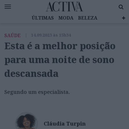
ÚLTIMAS
MODA
BELEZA
CELEBRIDADES
SAÚDE
LIFESTYLE
SAÚDE
|
14.09.2023 às 15h34
EMOÇÕES
MULHERES INSPIRADORAS
Esta é a melhor posição
DIZ QUEM SABE
ACTIVA BRAND STUDIO
para uma noite de sono
descansada
Segundo um especialista.
Cláudia Turpin