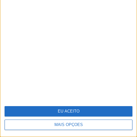
"Saudade é um sentimento muito bonito,
mas por vezes muito despropositado.
Temos muito orgulho dessa palavra, que
achamos que nos faz especiais, quando
na verdade nos torna cobardes’’
EU ACEITO
MAIS OPÇÕES