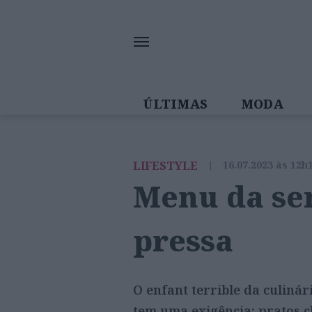
ÚLTIMAS
MODA
MULHERES IN
LIFESTYLE
|
16.07.2023 às 12h
Menu da se
pressa
O enfant terrible da culiná
tem uma exigência: pratos c