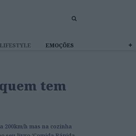
LIFESTYLE
EMOÇÕES
 BRAND STUDIO
a quem tem
 a 200km/h mas na cozinha
no seu livro ‘Comida Rápida