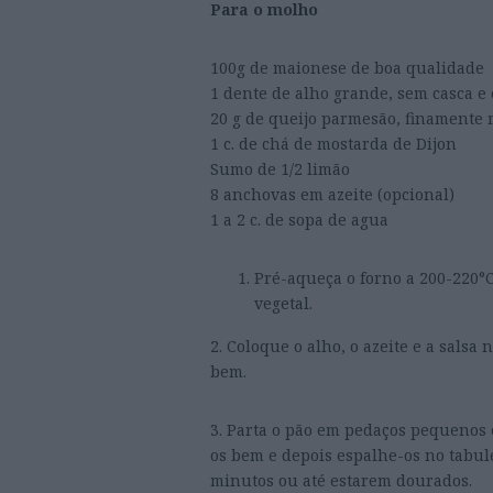
Para o molho
100g de maionese de boa qualidade
1 dente de alho grande, sem casca 
20 g de queijo parmesão, finamente 
1 c. de chá de mostarda de Dijon
Sumo de 1/2 limão
8 anchovas em azeite (opcional)
1 a 2 c. de sopa de agua
Pré-aqueça o forno a 200-220°C
vegetal.
2. Coloque o alho, o azeite e a sals
bem.
3. Parta o pão em pedaços pequenos e
os bem e depois espalhe-os no tabule
minutos ou até estarem dourados.