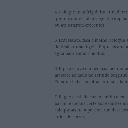
4. Coloque uma frigideira antiader
quente, deite o óleo vegetal e depois
ou até estarem crocantes.
5. Entretanto, faça o molho: coloque
de limão numa tigela. Pique as ancho
água para soltar o molho.
6. Ripe a couve em pedaços pequenos.
maiores ao meio no sentido longitudi
Coloque todas as folhas numa saladei
7. Regue a salada com o molho e mexa
bacon, e depois corte as restantes a
coloque-as no topo. Com um descasc
antes de servir.