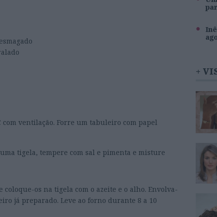
pa
Inê
ag
e esmagado
ralado
+ VI
 com ventilação. Forre um tabuleiro com papel
a numa tigela, tempere com sal e pimenta e misture
 coloque-os na tigela com o azeite e o alho. Envolva-
iro já preparado. Leve ao forno durante 8 a 10