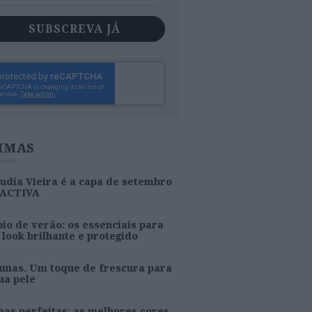
SUBSCREVA JÁ
IMAS
udia Vieira é a capa de setembro
 ACTIVA
io de verão: os essenciais para
look brilhante e protegido
umas. Um toque de frescura para
ua pele
as perfeitas: as melhores cores