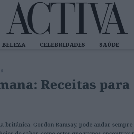
BELEZA
CELEBRIDADES
SAÚDE
SPIRADORAS
DIZ QUEM SABE
ACTIVA
16
mana: Receitas par
ria britânica, Gordon Ramsay, pode andar sempre
heios de sabor, como estes que vamos encontrar 