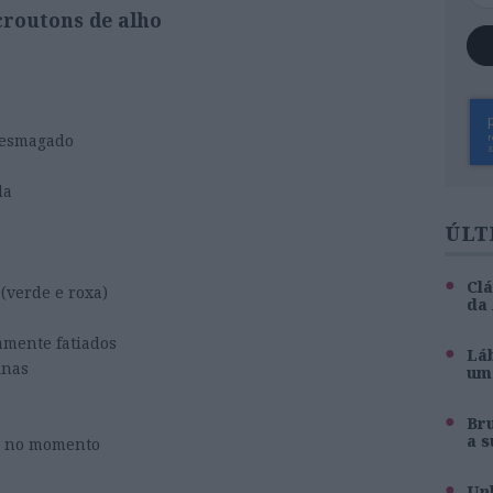
croutons de alho
e esmagado
da
ÚLT
Clá
 (verde e roxa)
da
amente fatiados
Láb
inas
um 
Br
a s
s no momento
Unh