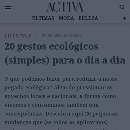
ÚLTIMAS
MODA
BELEZA
CELEBRIDADES
SAÚDE
LIFESTYLE
LIFESTYLE
|
20.10.2023 às 08h34
EMOÇÕES
MULHERES INSPIRADORAS
20 gestos ecológicos
DIZ QUEM SABE
ACTIVA BRAND STUDIO
(simples) para o dia a dia
O que podemos fazer para reduzir a nossa
pegada ecológica? Além de pressionar os
governos locais e nacionais, a forma como
vivemos e consumimos também tem
consequências. Descubra aqui 20 pequenas
mudanças que (se todos as aplicarmos)