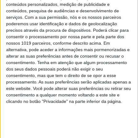
conteúdos personalizados, medição de publicidade e
tudo? Que tal propor-lhes (na caixa de sugestões)
conteúdos, pesquisa de audiências e desenvolvimento de
umas ideias amigas do ambiente, sacos de papel
serviços.
Com a sua permissão, nós e os nossos parceiros
reciclado e mais produtos a granel? Desafie os
poderemos usar identificação e dados de geolocalização
precisos através da procura de dispositivos. Poderá clicar para
outros a fazer o mesmo. A união faz a força!
consentir o processamento por nossa parte e pela parte dos
nossos 1019 parceiros, conforme descrito acima. Em
17.
Compre alimentos de origem local em vez dos
alternativa, pode aceder a informações mais pormenorizadas e
alterar as suas preferências antes de consentir ou recusar o
que vêm de países longínquos (que muitas vezes
consentimento.
Tenha em atenção que algum processamento
não sabem a nada porque são colhidos verdes e
dos seus dados pessoais poderá não exigir o seu
metidos em frigoríficos).
consentimento, mas que tem o direito de se opor a esse
processamento. As suas preferências serão aplicadas apenas a
este website. Você pode alterar suas preferências ou retirar seu
18.
Evite comprar produtos com óleo de palma. Se
consentimento a qualquer momento voltando a este site e
reparar nos rótulos, vai ver que é uma praga e
clicando no botão "Privacidade" na parte inferior da página.
está em quase tudo. O problema deste produto é
que muitos hectares de florestas tropicais já foram
devastados para plantar palmeiras, de onde é
extraído. Em países como a Malásia e a Indonésia,