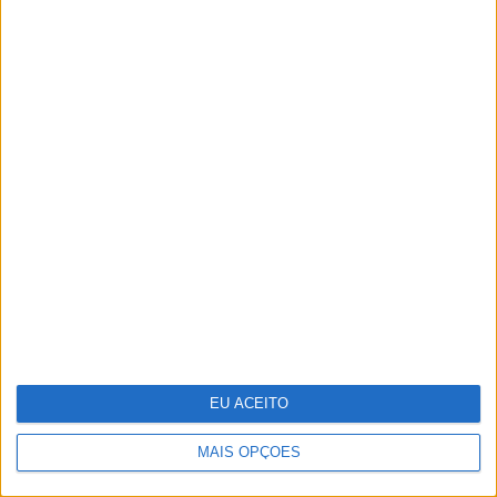
Tudo isto é cinema
EU ACEITO
MAIS OPÇÕES