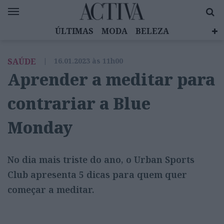
ÚLTIMAS
MODA
BELEZA
CELEBRIDADES
SAÚDE
LIFESTYLE
SAÚDE
|
16.01.2023 às 11h00
EMOÇÕES
MULHERES INSPIRADORAS
Aprender a meditar para
DIZ QUEM SABE
ACTIVA BRAND STUDIO
contrariar a Blue
Monday
No dia mais triste do ano, o Urban Sports
Club apresenta 5 dicas para quem quer
começar a meditar.