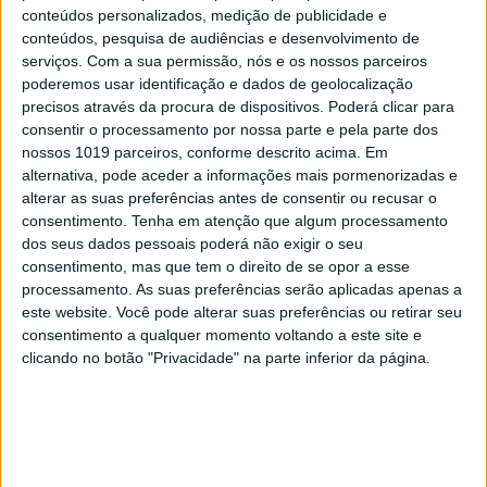
conteúdos personalizados, medição de publicidade e
CONFIRA ESTE DESAFIO DE 16 DIAS PELA SAÚDE
conteúdos, pesquisa de audiências e desenvolvimento de
serviços.
Com a sua permissão, nós e os nossos parceiros
MENTAL
poderemos usar identificação e dados de geolocalização
precisos através da procura de dispositivos. Poderá clicar para
6 CONSELHOS PARA MANTER A SAÚDE MENTAL EM
consentir o processamento por nossa parte e pela parte dos
DIA
nossos 1019 parceiros, conforme descrito acima. Em
alternativa, pode aceder a informações mais pormenorizadas e
alterar as suas preferências antes de consentir ou recusar o
consentimento.
Tenha em atenção que algum processamento
dos seus dados pessoais poderá não exigir o seu
consentimento, mas que tem o direito de se opor a esse
processamento. As suas preferências serão aplicadas apenas a
este website. Você pode alterar suas preferências ou retirar seu
PALAVRAS-CHAVE
consentimento a qualquer momento voltando a este site e
clicando no botão "Privacidade" na parte inferior da página.
Blue Monday
meditação
Urban Sports Club