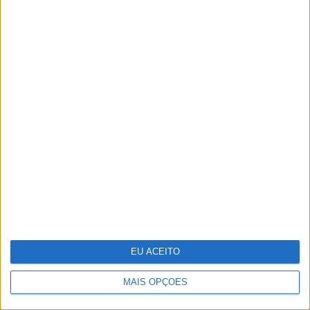
Adalberto Ribeiro: “Não procuramos
seguir modas nem programar em função
do que é mais mediático. Procuramos
artistas que tenham autenticidade,
qualidade e algo para dizer em palco”
EU ACEITO
MAIS OPÇÕES