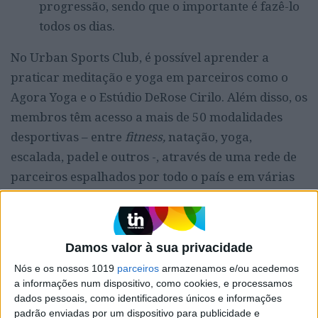
progressão, sendo que o importante é fazê-lo
todos os dias.
No Urban Sports Club, é possível aprender a
praticar meditação e yoga em parceiros como o
Agora Yoga e o Estúdio DeRose Cirilo. Além disso, os
membros têm acesso a mais de 50 modalidades
desportivas – entre
fitness,
natação, yoga,
escalada, padel e outros -, através de uma rede de
parceiros espalhados por todo o país e em várias
cidades da Europa, com uma única subscrição
mensal.
Damos valor à sua privacidade
RELACIONADOS
Nós e os nossos 1019
parceiros
armazenamos e/ou acedemos
a informações num dispositivo, como cookies, e processamos
ESTES DESPORTOS FAZEM MARAVILHAS PELA
dados pessoais, como identificadores únicos e informações
SAÚDE MENTAL
padrão enviadas por um dispositivo para publicidade e