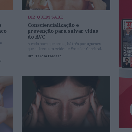
DIZ QUEM SABE
o
Consciencialização e
aco
prevenção para salvar vidas
do AVC
 o
A cada hora que passa, há três portugueses
 as
que sofrem um Acidente Vascular Cerebral.
Dra. Teresa Fonseca
o