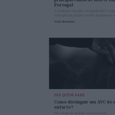
Portugal
O Acidente Vascular Cerebral (AVC) é um
emergência médica, sendo atualmente a
principal causa de morte e incapacidade
Sofia Martinho
permanente no nosso país.
DIZ QUEM SABE
Como distinguir um AVC de
enfarte?
Um artigo de opinião assinado pelo