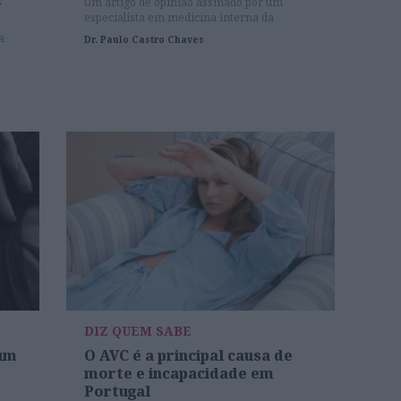
Um artigo de opinião assinado por um
especialista em medicina interna da
Unidade de AVC do Centro Hospitalar e
a
Dr. Paulo Castro Chaves
Universitário São João.
DIZ QUEM SABE
 um
O AVC é a principal causa de
morte e incapacidade em
Portugal