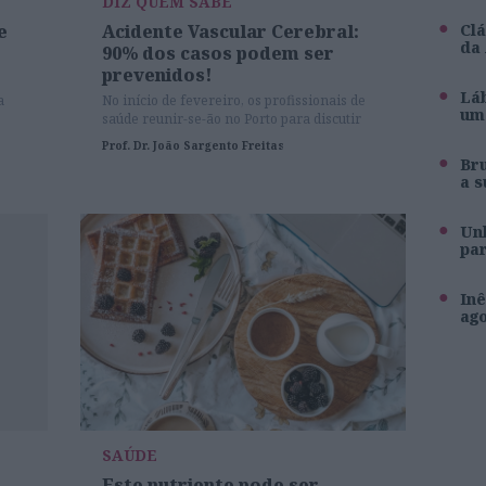
DIZ QUEM SABE
Clá
e
Acidente Vascular Cerebral:
da
90% dos casos podem ser
prevenidos!
Láb
a
No início de fevereiro, os profissionais de
um 
saúde reunir-se-ão no Porto para discutir
 de
todos os aspetos ligados ao AVC, desde a sua
Prof. Dr. João Sargento Freitas
prevenção e epidemiologia, aos diferentes
Br
princípios do seu tratamento.
a s
Unh
pa
Inê
ag
SAÚDE
Este nutriente pode ser