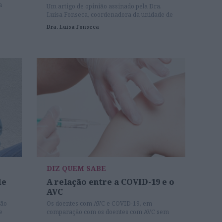
a
Um artigo de opinião assinado pela Dra.
Luísa Fonseca, coordenadora da unidade de
AVC do Centro Hospitalar Universitário de S.
Dra. Luísa Fonseca
João.
DIZ QUEM SABE
de
A relação entre a COVID-19 e o
AVC
oão
Os doentes com AVC e COVID-19, em
e
comparação com os doentes com AVC sem
COVID-19, são mais jovens.