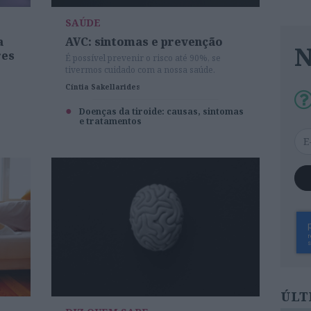
SAÚDE
a
AVC: sintomas e prevenção
res
É possível prevenir o risco até 90%, se
tivermos cuidado com a nossa saúde.
e
Cíntia Sakellarides
Doenças da tiroide: causas, sintomas
e tratamentos
ÚLT