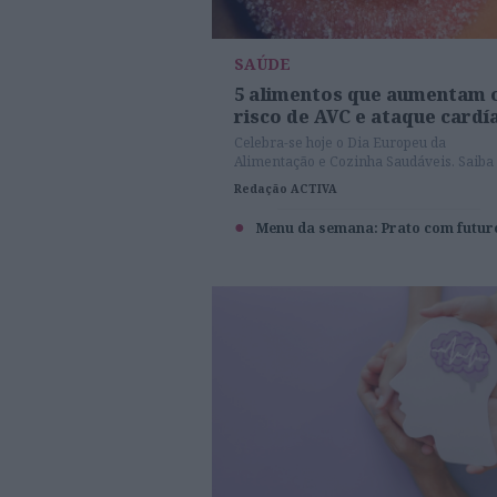
SAÚDE
5 alimentos que aumentam 
risco de AVC e ataque cardí
Celebra-se hoje o Dia Europeu da
Alimentação e Cozinha Saudáveis. Saiba
que não deve comer MESMO e quais são
Redação ACTIVA
trocas possíveis.
Menu da semana: Prato com futur