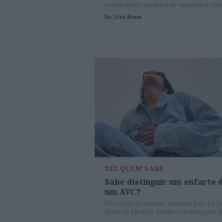
coordenador nacional da campanha Cad
Segundo Conta, para assinalar o Dia
Dr. João Brum
Nacional do Doente com AVC.
DIZ QUEM SABE
Sabe distinguir um enfarte 
um AVC?
Um artigo de opinião assinado pelo Dr. J
Brum da Silveira, médico cardiologista d
intervenção e coordenador da iniciativa