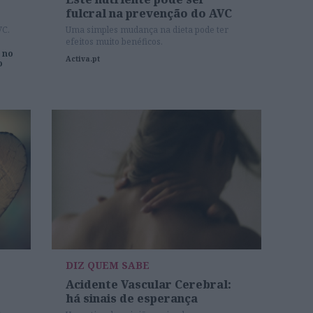
fulcral na prevenção do AVC
VC.
Uma simples mudança na dieta pode ter
efeitos muito benéficos.
 no
Activa.pt
o
DIZ QUEM SABE
Acidente Vascular Cerebral:
há sinais de esperança
m