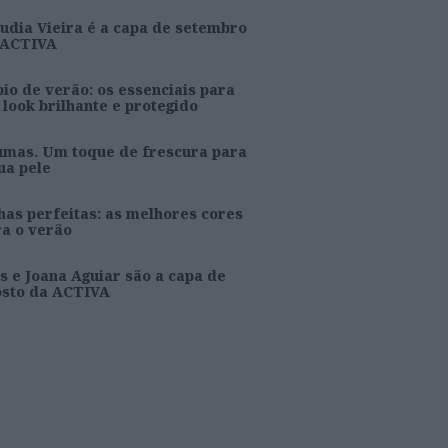
udia Vieira é a capa de setembro
 ACTIVA
io de verão: os essenciais para
look brilhante e protegido
umas. Um toque de frescura para
ua pele
as perfeitas: as melhores cores
ra o verão
s e Joana Aguiar são a capa de
osto da ACTIVA