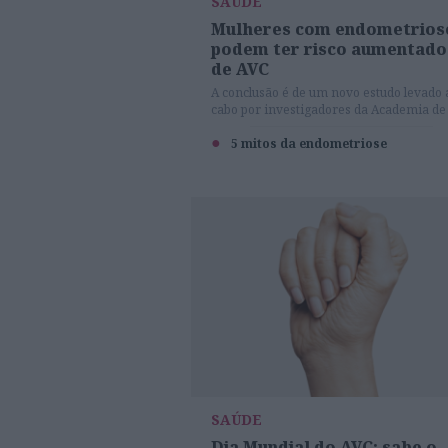
SAÚDE
Mulheres com endometrios
podem ter risco aumentado
de AVC
A conclusão é de um novo estudo levado 
cabo por investigadores da Academia de
Ciências Médicas Militares e do Instituto
Ciências Básicas, ambos na China.
5 mitos da endometriose
SAÚDE
Dia Mundial do AVC: sabe o