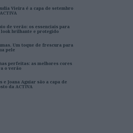
udia Vieira é a capa de setembro
 ACTIVA
io de verão: os essenciais para
look brilhante e protegido
umas. Um toque de frescura para
ua pele
as perfeitas: as melhores cores
ra o verão
s e Joana Aguiar são a capa de
osto da ACTIVA