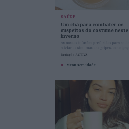
SAÚDE
Um chá para combater os
suspeitos do costume neste
inverno
As nossas infusões preferidas para ajud
aliviar os sintomas das gripes, constipaç
rouquidões e outras maleitas típicas da
Redação ACTIVA
época.
Menu sem idade