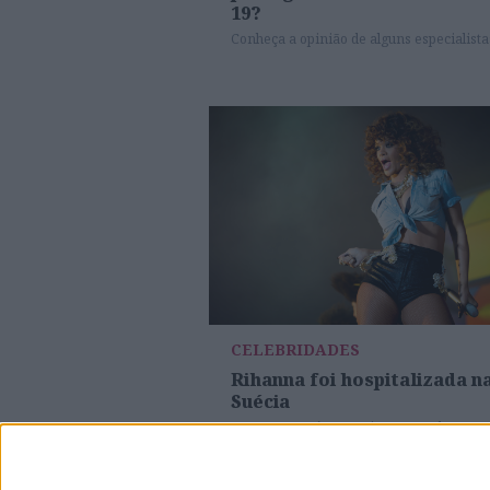
19?
Conheça a opinião de alguns especialista
CELEBRIDADES
Rihanna foi hospitalizada n
Suécia
A cantora está com gripe e teve de ser
levada para um hospital, na Suécia
Chris Martin diz que Rihanna é a