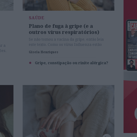
SAÚDE
Plano de fuga à gripe (e a
outros vírus respiratórios)
Se não tomou a vacina da gripe, então leia
este texto. Como os vírus Influenza estão
ar a
por todo o lado, dizemos-lhe o que fazer
ões,
Gisela Henriques
para que os vossos caminhos nunca se
cruzem. Spoiler alert: basta relembrar
Gripe, constipação ou rinite alérgica?
alguns dos conselhos básicos de higiene que
nos deram durante os tempos de pandemia.