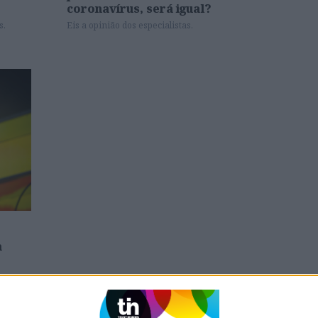
coronavírus, será igual?
s.
Eis a opinião dos especialistas.
a