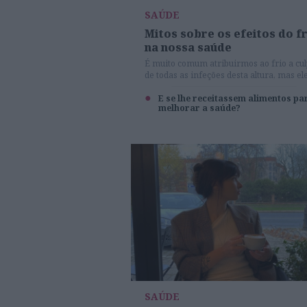
SAÚDE
Mitos sobre os efeitos do f
na nossa saúde
É muito comum atribuirmos ao frio a cu
de todas as infeções desta altura, mas el
não é causa das doenças típicas do inver
E se lhe receitassem alimentos pa
melhorar a saúde?
SAÚDE