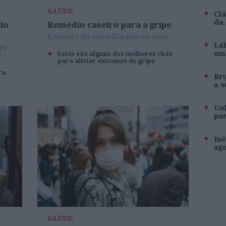
SAÚDE
Clá
da
rio
Remédio caseiro para a gripe
É natural e faz maravilhas pela sua saúde.
Láb
lpa
um 
Estes são alguns dos melhores chás
e
para aliviar sintomas de gripe
no.
ra
Br
a s
Unh
pa
Inê
ag
SAÚDE