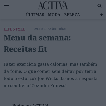
ÚLTIMAS
MODA
BELEZA
CELEBRIDADES
SAÚDE
LIFESTYLE
LIFESTYLE
|
29.10.2023 às 10h21
EMOÇÕES
MULHERES INSPIRADORAS
Menu da semana:
DIZ QUEM SABE
ACTIVA BRAND STUDIO
Receitas fit
Fazer exercício gasta calorias, mas também
dá fome. O que comer sem deitar por terra
todo o esforço? Joe Wicks dá-nos a resposta
no seu livro 'Cozinha Fitness'.
Redação ACTIVA