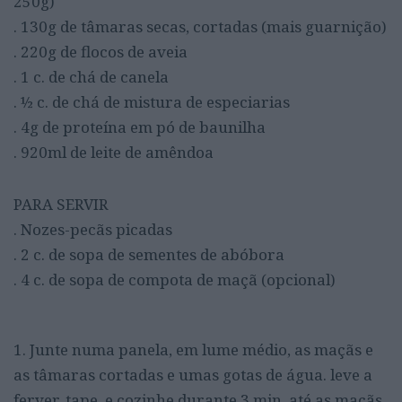
250g)
. 130g de tâmaras secas, cortadas (mais guarnição)
. 220g de flocos de aveia
. 1 c. de chá de canela
. ½ c. de chá de mistura de especiarias
. 4g de proteína em pó de baunilha
. 920ml de leite de amêndoa
PARA SERVIR
. Nozes-pecãs picadas
. 2 c. de sopa de sementes de abóbora
. 4 c. de sopa de compota de maçã (opcional)
1. Junte numa panela, em lume médio, as maçãs e
as tâmaras cortadas e umas gotas de água. leve a
ferver, tape, e cozinhe durante 3 min, até as maçãs