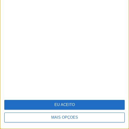
O futuro começou esta noite. Como foi
preparado o 25 de Abril
EU ACEITO
MAIS OPÇÕES