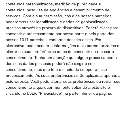
conteúdos personalizados, medição de publicidade e
tabuleiro. Repita o processo com o que resta do
conteúdos, pesquisa de audiências e desenvolvimento de
frango, do queijo e do bacon.
serviços.
Com a sua permissão, nós e os nossos parceiros
3. Leve o peito de frango recheado ao forno e
poderemos usar identificação e dados de geolocalização
precisos através da procura de dispositivos. Poderá clicar para
cozinhe durante 20 min. Verifique se a parte mais
consentir o processamento por nossa parte e pela parte dos
grossa do peito está branca e sem partes rosadas.
nossos 1017 parceiros, conforme descrito acima. Em
Enquanto a carne estiver a corar, junte os
alternativa, pode aceder a informações mais pormenorizadas e
alterar as suas preferências antes de consentir ou recusar o
ingredientes que sobraram e divida por 4 pratos.
consentimento.
Tenha em atenção que algum processamento
4. Quando o frango estiver pronto, retire-o do
dos seus dados pessoais poderá não exigir o seu
forno e deixe-o a descansar durante alguns
consentimento, mas que tem o direito de se opor a esse
processamento. As suas preferências serão aplicadas apenas a
minutos. Sirva por cima da salada e desfrute!
este website. Você pode alterar suas preferências ou retirar seu
consentimento a qualquer momento voltando a este site e
clicando no botão "Privacidade" na parte inferior da página.
PALAVRAS-CHAVE