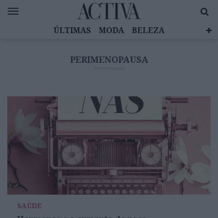
ÚLTIMAS
MODA
BELEZA
CELEBRIDADES
SAÚDE
LIFESTYLE
PERIMENOPAUSA
EMOÇÕES
MULHERES INSPIRADORAS
DIZ QUEM SABE
ACTIVA BRAND STUDIO
SAÚDE