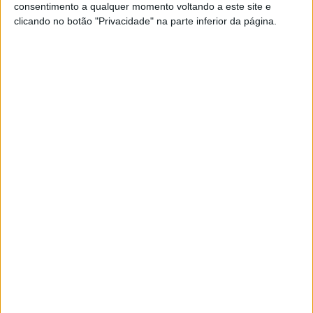
consentimento a qualquer momento voltando a este site e
clicando no botão "Privacidade" na parte inferior da página.
CELEBRIDADES
Gwyneth Paltrow sobre a menopausa: "os
sintomas são uma montanha-russa"
A atriz está no auge da perimenopausa e assume sentir alívio,
agora, que este tema deixou de ser tabu.
Gwyneth Paltrow sobre a chegada aos 50: "Envelhecer é
uma viagem para conheceres o teu verdadeiro eu"