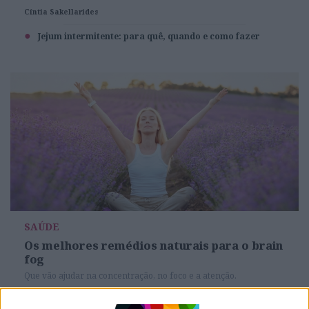
Cíntia Sakellarides
Jejum intermitente: para quê, quando e como fazer
SAÚDE
Os melhores remédios naturais para o brain
fog
Que vão ajudar na concentração, no foco e a atenção.
Redação ACTIVA