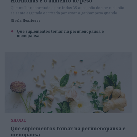
Hormonas e o aumento de peso
Que mulher, sobretudo a partir dos 35 anos, não dorme mal, não
se sente esgotada e irritada por estar a ganhar peso quando
come o mesmo de sempre e faz o exercício da praxe? O
Gisela Henriques
problema está nas hormonas, e para ter o bem-estar de volta
convém saber como se reequilibrar.
Que suplementos tomar na perimenopausa e
menopausa
SAÚDE
Que suplementos tomar na perimenopausa e
menopausa