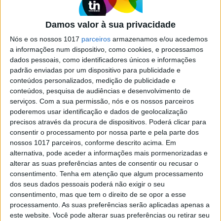
Halle Berry revela como descobriu que estava na
perimenopausa
Damos valor à sua privacidade
Nós e os nossos 1017
parceiros
armazenamos e/ou acedemos
a informações num dispositivo, como cookies, e processamos
dados pessoais, como identificadores únicos e informações
padrão enviadas por um dispositivo para publicidade e
conteúdos personalizados, medição de publicidade e
conteúdos, pesquisa de audiências e desenvolvimento de
serviços.
Com a sua permissão, nós e os nossos parceiros
poderemos usar identificação e dados de geolocalização
precisos através da procura de dispositivos. Poderá clicar para
consentir o processamento por nossa parte e pela parte dos
nossos 1017 parceiros, conforme descrito acima. Em
CELEBRIDADES
alternativa, pode aceder a informações mais pormenorizadas e
Halle Berry revela como descobriu que
alterar as suas preferências antes de consentir ou recusar o
estava na perimenopausa
consentimento.
Tenha em atenção que algum processamento
dos seus dados pessoais poderá não exigir o seu
Por vezes os médicos também se enganam.
consentimento, mas que tem o direito de se opor a esse
Redação ACTIVA
processamento. As suas preferências serão aplicadas apenas a
Naomi Watts fala sem tabus sobre a necessidade de
este website. Você pode alterar suas preferências ou retirar seu
usar lubrificantes após a menopausa